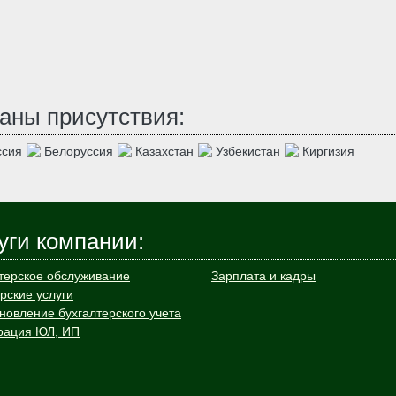
аны присутствия:
сия
Белоруссия
Казахстан
Узбекистан
Киргизия
уги компании:
терское обслуживание
Зарплата и кадры
рские услуги
новление бухгалтерского учета
рация ЮЛ, ИП