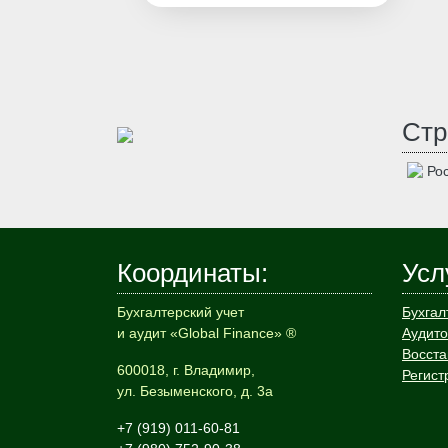
Стр
Рос
Координаты:
Усл
Бухгалтерский учет
Бухгал
и аудит «Global Finance» ®
Аудито
Восста
600018, г. Владимир,
Регист
ул. Безыменского, д. 3а
+7 (919) 011-60-81