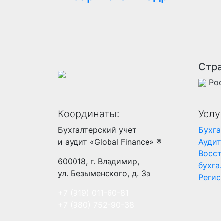
Стра
Ро
Координаты:
Услу
Бухгалтерский учет
Бухга
и аудит «Global Finance» ®
Аудит
Восс
600018, г. Владимир,
бухга
ул. Безыменского, д. 3а
Реги
+7 (919) 011-60-81
+7 (980) 752-90-38