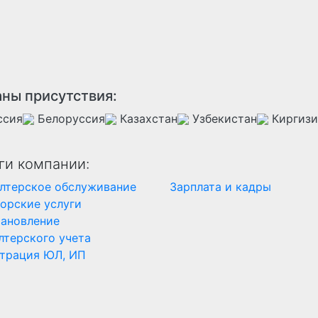
ны присутствия:
ссия
Белоруссия
Казахстан
Узбекистан
Киргизи
ги компании:
лтерское обслуживание
Зарплата и кадры
орские услуги
тановление
лтерского учета
страция ЮЛ, ИП